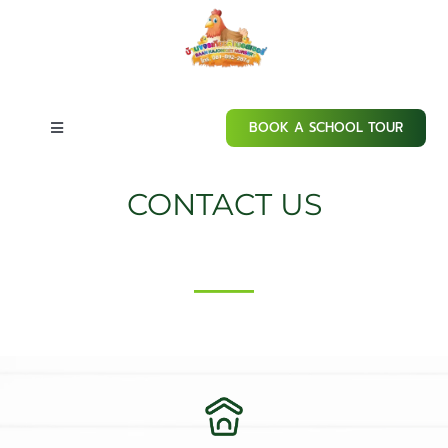
Skip
to
content
BOOK A SCHOOL TOUR
Toggle
Navigation
Home
CONTACT US
__
About our school
Admissions
Curriculum
Campus Facilities