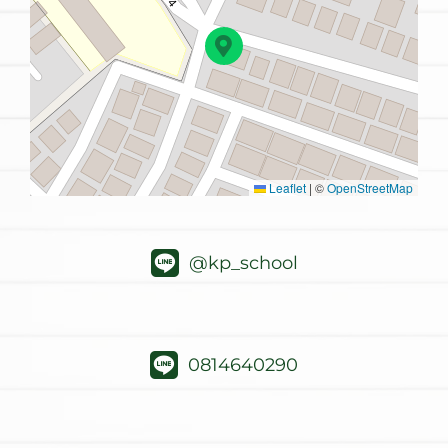
Leaflet
|
©
OpenStreetMap
@kp_school
0814640290